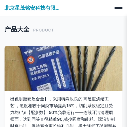
北京星茂铭安科技有限公司
产品大全
PRODUCT
出色耐磨硬质合金】，采用特殊改良的‘高硬度烧结工
艺’，硬度相较于同类市场提高15%，切削系数稳定且受
力均\r\n【配参数】 50%负载运行——连续牙洁清理磨
损面，达到同等直径精准90,减少圆度和能耗。端沿切割
时逐步进，保持寿命更长钻孔几时，极大降低了破裂和被