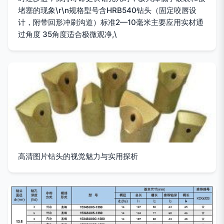
堵塞的现象\r\n规格型号含HRB540钻头（固定咬唇设
计，附带回形冲刷沟道）标准2—10毫米主要应用实材通
过角度 35角度适合极微观净,\
高清图片钻头的视觉魅力与实用探析